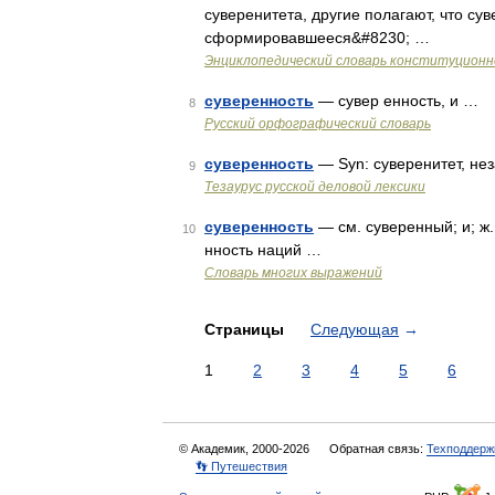
суверенитета, другие полагают, что су
сформировавшееся&#8230; …
Энциклопедический словарь конституционн
суверенность
— сувер енность, и …
8
Русский орфографический словарь
суверенность
— Syn: суверенитет, не
9
Тезаурус русской деловой лексики
суверенность
— см. суверенный; и; ж.
10
нность наций …
Словарь многих выражений
Страницы
Следующая
→
1
2
3
4
5
6
© Академик, 2000-2026
Обратная связь:
Техподдерж
👣 Путешествия