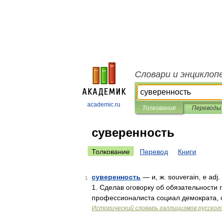
Словари и энциклоп
academic.ru
Толкования
Переводы
суверенность
Толкование
Перевод
Книги
суверенность
— и, ж. souverain, e ad
1
1. Сделав оговорку об обязательности
профессионалиста социал демократа, 
Исторический словарь галлицизмов русског