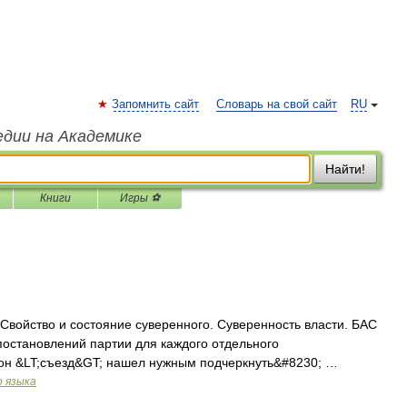
Запомнить сайт
Словарь на свой сайт
RU
едии на Академике
Найти!
Книги
Игры ⚽
j. Свойство и состояние суверенного. Суверенность власти. БАС
 постановлений партии для каждого отдельного
он &LT;съезд&GT; нашел нужным подчеркнуть&#8230; …
о языка