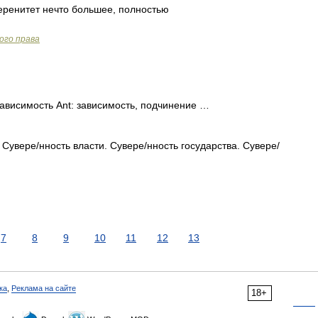
веренитет нечто большее, полностью
ого права
зависимость Ant: зависимость, подчинение …
 Сувере/нность власти. Сувере/нность государства. Сувере/
7
8
9
10
11
12
13
ка
,
Реклама на сайте
18+