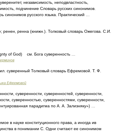
уверенитет, независимость, неподвластность,
симость, подчинение Словарь русских синонимов.
рь синонимов русского языка. Практический …
ренен, ренна (книжн.). Толковый словарь Ожегова. С.И.
gnty of God) см. Бога суверенность …
терминов
рил. суверенный Толковый словарь Ефремовой. Т. Ф.
зыка Ефремовой
нности, суверенности, суверенностей, суверенности,
ности, суверенностью, суверенностями, суверенности,
ентуированная парадигма по А. А. Зализняку») …
мое в науке конституционного права, а иногда ив
динства в понимании С. Одни считают ее синонимом