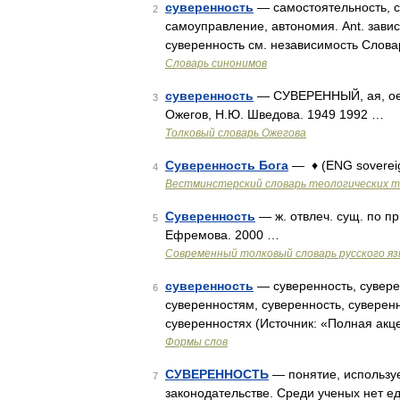
суверенность
— самостоятельность, с
2
самоуправление, автономия. Ant. зави
суверенность см. независимость Слова
Словарь синонимов
суверенность
— СУВЕРЕННЫЙ, ая, ое; 
3
Ожегов, Н.Ю. Шведова. 1949 1992 …
Толковый словарь Ожегова
Суверенность Бога
— ♦ (ENG soverei
4
Вестминстерский словарь теологических 
Суверенность
— ж. отвлеч. сущ. по п
5
Ефремова. 2000 …
Современный толковый словарь русского я
суверенность
— суверенность, сувере
6
суверенностям, суверенность, суверен
суверенностях (Источник: «Полная акц
Формы слов
СУВЕРЕННОСТЬ
— понятие, используе
7
законодательстве. Среди ученых нет е