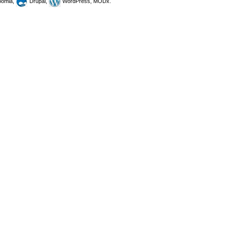
omla,
Drupal,
WordPress, MODx.